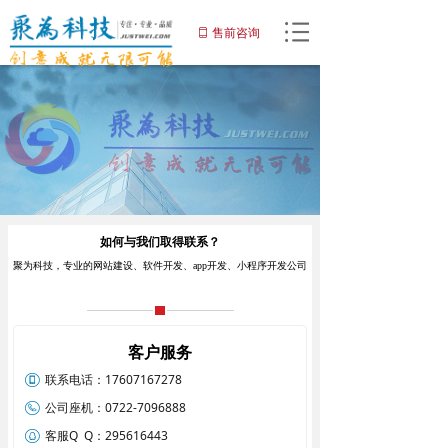
网站首页
售前咨询
ꀆ
끀
网站建设
小程序
APP开发
增值服务
如何与我们取得联系？
域名注册
聚为科技，专业的网站建设、软件开发、app开发、小程序开发公司
优化推广服务
解决方案
客户服务
联系电话：
17607167278
客户案例
公司座机：
0722-7096888
关于聚为
客服Q  Q：
295616443