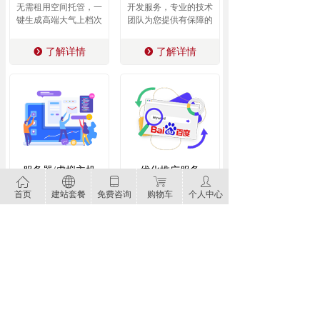
无需租用空间托管，一
开发服务，专业的技术
键生成高端大气上档次
团队为您提供有保障的
的网站。
开发。
了解详情
了解详情
뀹
뀹
服务器/虚拟主机
优化推广服务
ꀇ
ꄓ
ꀆ
ꁈ
ꄑ
我们提供安全稳定价格
网站SEO优化服务、百
首页
建站套餐
免费咨询
购物车
个人中心
优惠的服务器和虚拟主
度，360，搜狗，今日头
机服务，国内，香港，
条，腾讯等广告营销服
美国...
务
了解详情
了解详情
뀹
뀹