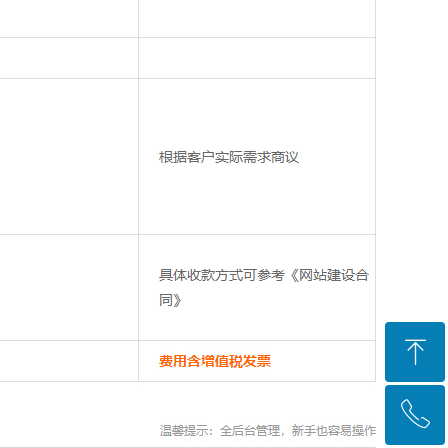
ꁸ
ꂅ
回到顶部