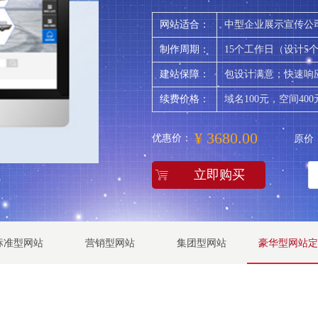
网站适合：
中型企业展示宣传公
制作周期：
15个工作日（设计5
建站保障：
包设计满意；快速响应
续费价格：
域名100元，空间400
¥
3680.00
优惠价：
原价
立即购买
ꁈ
标准型网站
营销型网站
集团型网站
豪华型网站定