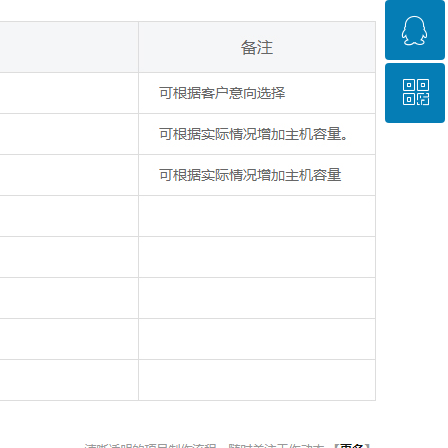
ꁗ
0722-7096888
ꀥ
QQ咨询
微信咨询