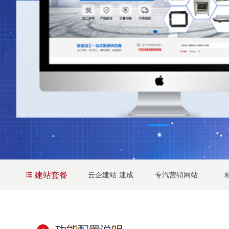
뀑
建站套餐
云企建站·速成
专汽营销网站