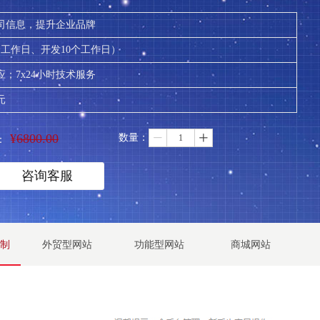
司信息，提升企业品牌
个工作日、开发10个工作日）
；7x24小时技术服务
元
¥
6800.00
数量：
ꄷ
ꄸ
：
咨询客服
制
外贸型网站
功能型网站
商城网站